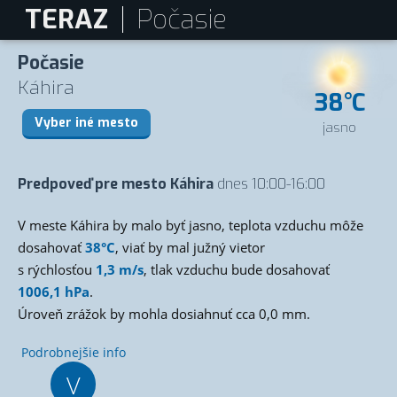
TERAZ
Počasie
Počasie
Káhira
38°C
Vyber iné mesto
jasno
Predpoveď pre mesto Káhira
dnes 10:00-16:00
V meste Káhira by malo byť jasno, teplota vzduchu môže
dosahovať
38°C
, viať by mal južný vietor
s rýchlosťou
1,3 m/s
, tlak vzduchu bude dosahovať
1006,1 hPa
.
Úroveň zrážok by mohla dosiahnuť cca 0,0 mm.
Podrobnejšie info
V