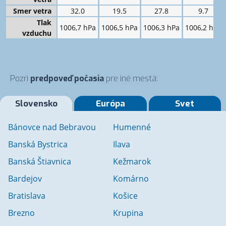
Smer vetra
32.0
19.5
27.8
9.7
Tlak
1006,7 hPa
1006,5 hPa
1006,3 hPa
1006,2 hPa
vzduchu
Pozri
predpoveď počasia
pre iné mestá:
Slovensko
Európa
Svet
Bánovce nad Bebravou
Humenné
Banská Bystrica
Ilava
Banská Štiavnica
Kežmarok
Bardejov
Komárno
Bratislava
Košice
Brezno
Krupina