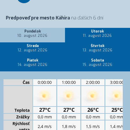
Predpoveď pre mesto Káhira
na ďalších 6 dní
Pondelok
Utorok
10. august 2026
11. august 2026
Streda
Štvrtok
12. august 2026
13. august 2026
Piatok
Sobota
14. august 2026
15. august 2026
Čas
0:00:00
1:00:00
2:00:00
3:00:00
27°C
27°C
26°C
25°C
Teplota
Zrážky
0,0 mm
0,0 mm
0,0 mm
0,0 mm
Rýchlosť
2,4 m/s
1,8 m/s
1,5 m/s
1,4 m/s
vetra