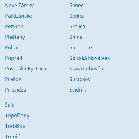
Nové Zámky
Senec
Partizánske
Senica
Pezinok
Skalica
Piešťany
Snina
Poltár
Sobrance
Poprad
Spišská Nová Ves
Považská Bystrica
Stará Ľubovňa
Prešov
Stropkov
Prievidza
Svidník
Šaľa
Topoľčany
Trebišov
Trenčín