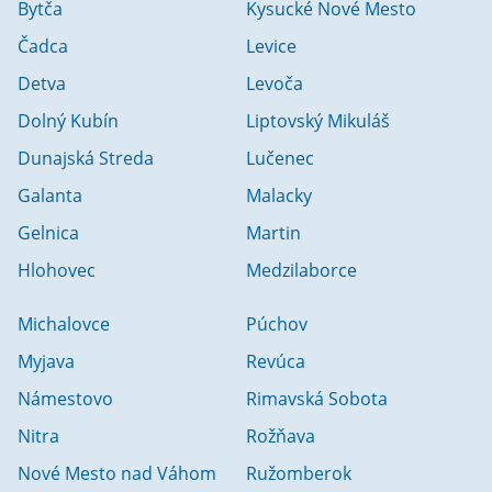
Bytča
Kysucké Nové Mesto
Čadca
Levice
Detva
Levoča
Dolný Kubín
Liptovský Mikuláš
Dunajská Streda
Lučenec
Galanta
Malacky
Gelnica
Martin
Hlohovec
Medzilaborce
Michalovce
Púchov
Myjava
Revúca
Námestovo
Rimavská Sobota
Nitra
Rožňava
Nové Mesto nad Váhom
Ružomberok