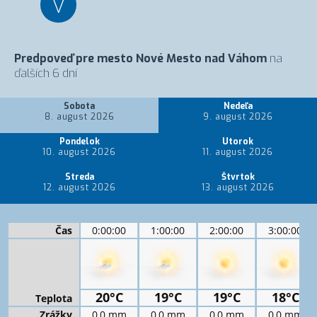
V
Predpoveď pre mesto Nové Mesto nad Váhom
na
ďalších 6 dní
Sobota
Nedeľa
8. august 2026
9. august 2026
Pondelok
Utorok
10. august 2026
11. august 2026
Streda
Štvrtok
12. august 2026
13. august 2026
Čas
0:00:00
1:00:00
2:00:00
3:00:00
20°C
19°C
19°C
18°C
Teplota
Zrážky
0,0 mm
0,0 mm
0,0 mm
0,0 mm