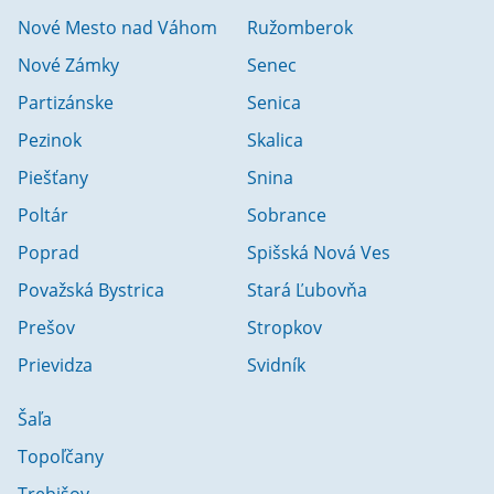
Nové Mesto nad Váhom
Ružomberok
Nové Zámky
Senec
Partizánske
Senica
Pezinok
Skalica
Piešťany
Snina
Poltár
Sobrance
Poprad
Spišská Nová Ves
Považská Bystrica
Stará Ľubovňa
Prešov
Stropkov
Prievidza
Svidník
Šaľa
Topoľčany