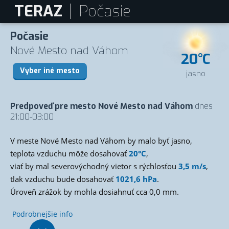
TERAZ
Počasie
Počasie
Nové Mesto nad Váhom
20°C
Vyber iné mesto
jasno
Predpoveď pre mesto Nové Mesto nad Váhom
dnes
21:00-03:00
V meste Nové Mesto nad Váhom by malo byť jasno,
teplota vzduchu môže dosahovať
20°C
,
viať by mal severovýchodný vietor s rýchlosťou
3,5 m/s
,
tlak vzduchu bude dosahovať
1021,6 hPa
.
Úroveň zrážok by mohla dosiahnuť cca 0,0 mm.
Podrobnejšie info