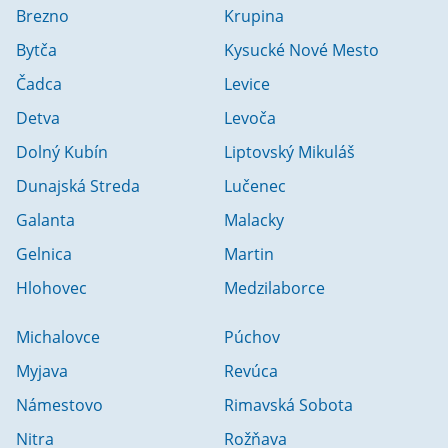
Brezno
Krupina
Bytča
Kysucké Nové Mesto
Čadca
Levice
Detva
Levoča
Dolný Kubín
Liptovský Mikuláš
Dunajská Streda
Lučenec
Galanta
Malacky
Gelnica
Martin
Hlohovec
Medzilaborce
Michalovce
Púchov
Myjava
Revúca
Námestovo
Rimavská Sobota
Nitra
Rožňava