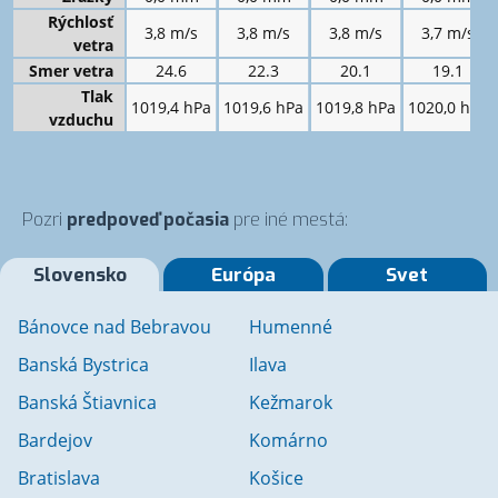
Rýchlosť
3,8 m/s
3,8 m/s
3,8 m/s
3,7 m/s
vetra
Smer vetra
24.6
22.3
20.1
19.1
Tlak
1019,4 hPa
1019,6 hPa
1019,8 hPa
1020,0 hPa
vzduchu
Pozri
predpoveď počasia
pre iné mestá:
Slovensko
Európa
Svet
Bánovce nad Bebravou
Humenné
Banská Bystrica
Ilava
Banská Štiavnica
Kežmarok
Bardejov
Komárno
Bratislava
Košice